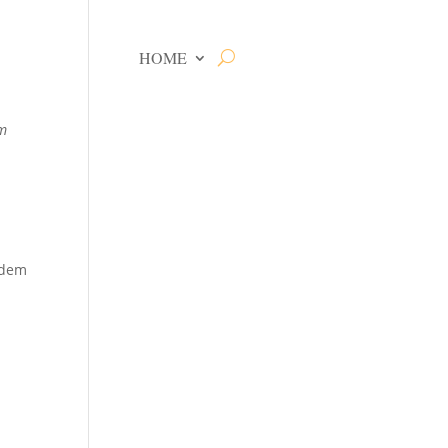
HOME
em
rdem
m