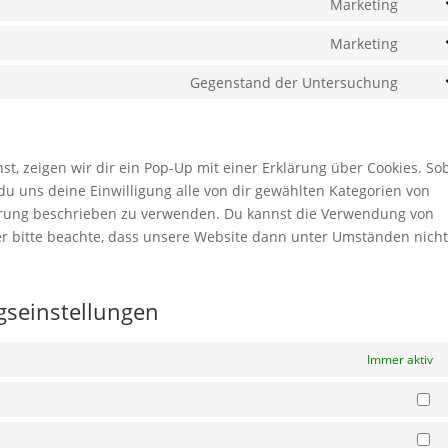
Marketing
Cons
to
Marketing
Cons
servi
to
Gegenstand der Untersuchung
googl
Cons
servi
fonts
to
googl
servi
map
sonst
, zeigen wir dir ein Pop-Up mit einer Erklärung über Cookies. So
t du uns deine Einwilligung alle von dir gewählten Kategorien von
lärung beschrieben zu verwenden. Du kannst die Verwendung von
er bitte beachte, dass unsere Website dann unter Umständen nich
ngseinstellungen
Immer aktiv
St