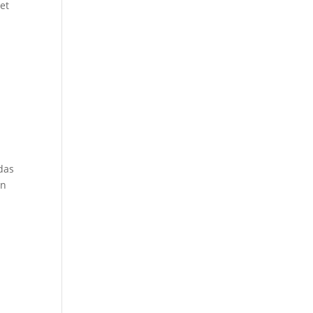
et
 das
on