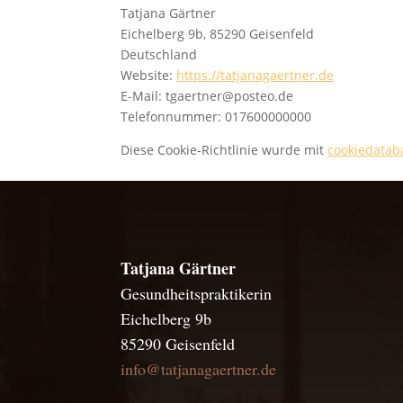
Tatjana Gärtner
Eichelberg 9b, 85290 Geisenfeld
Deutschland
Website:
https://tatjanagaertner.de
E-Mail:
tgaertner@
posteo.de
Telefonnummer: 017600000000
Diese Cookie-Richtlinie wurde mit
cookiedatab
Tatjana Gärtner
Gesundheitspraktikerin
Eichelberg 9b
85290 Geisenfeld
info@tatjanagaertner.de